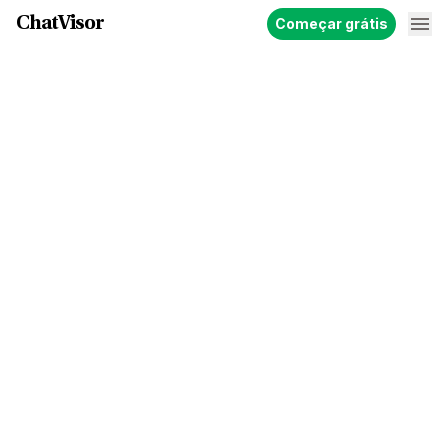
ChatVisor
Começar grátis