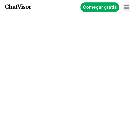
ChatVisor
Começar grátis