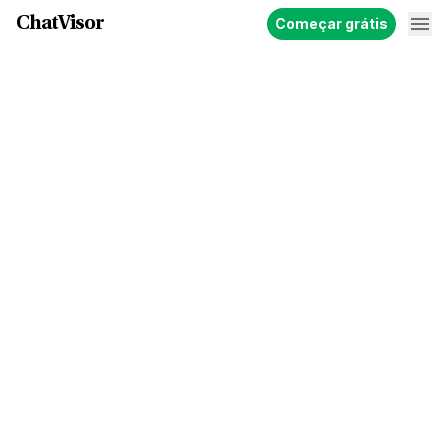
ChatVisor
Começar grátis