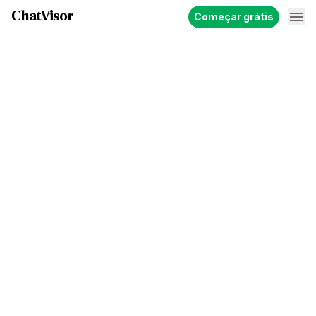
ChatVisor
Começar grátis