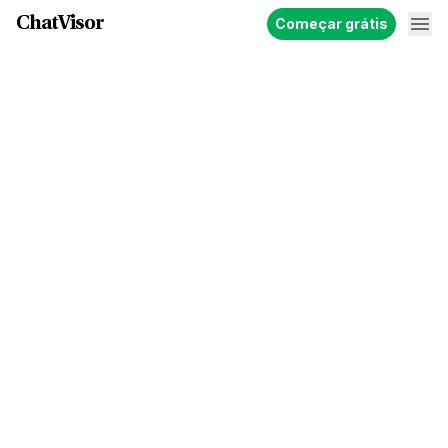
ChatVisor
Começar grátis